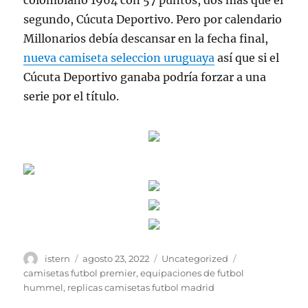
colombiano 1964 con 57 puntos, dos más que el
segundo, Cúcuta Deportivo. Pero por calendario
Millonarios debía descansar en la fecha final,
nueva camiseta seleccion uruguaya
así que si el
Cúcuta Deportivo ganaba podría forzar a una
serie por el título.
Autor
Publicado
Categorías
Etiquetas
istern
agosto 23, 2022
Uncategorized
el
camisetas futbol premier
,
equipaciones de futbol
hummel
,
replicas camisetas futbol madrid