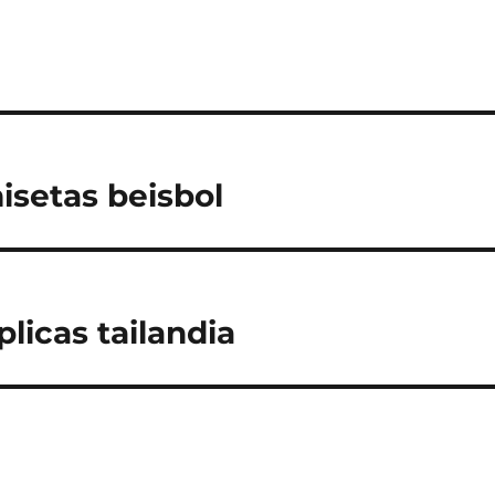
setas beisbol
licas tailandia