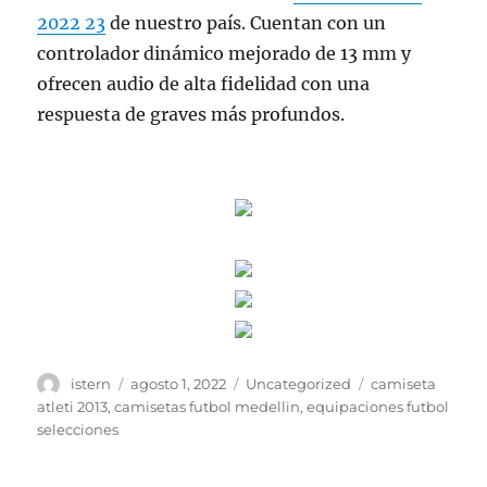
2022 23
de nuestro país. Cuentan con un
controlador dinámico mejorado de 13 mm y
ofrecen audio de alta fidelidad con una
respuesta de graves más profundos.
Autor
Publicado
Categorías
Etiquetas
istern
agosto 1, 2022
Uncategorized
camiseta
el
atleti 2013
,
camisetas futbol medellin
,
equipaciones futbol
selecciones