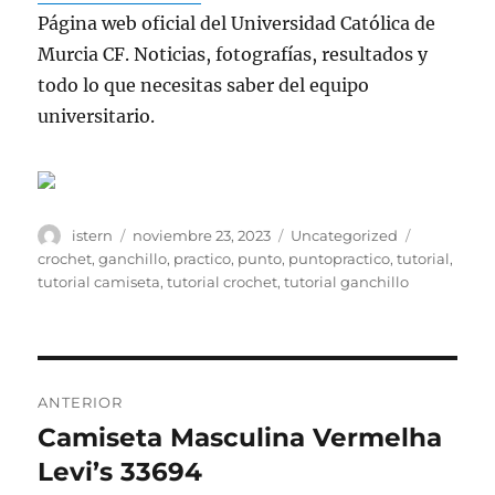
Página web oficial del Universidad Católica de
Murcia CF. Noticias, fotografías, resultados y
todo lo que necesitas saber del equipo
universitario.
Autor
Publicado
Categorías
Etiquetas
istern
noviembre 23, 2023
Uncategorized
el
crochet
,
ganchillo
,
practico
,
punto
,
puntopractico
,
tutorial
,
tutorial camiseta
,
tutorial crochet
,
tutorial ganchillo
Navegación
ANTERIOR
de
Camiseta Masculina Vermelha
Entrada
anterior:
Levi’s 33694
entradas