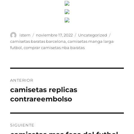
Autor
Publicado
Categorías
Etiquetas
istern
noviembre 17, 2022
Uncategorized
el
camisetas baratas barcelona
,
camisetas manga larga
futbol
,
comprar camisetas nba baratas
Navegación
ANTERIOR
de
camisetas replicas
Entrada
anterior:
contrareembolso
entradas
SIGUIENTE