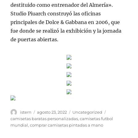
destituido como entrenador del Almería».
Studio Piuarch construyó las oficinas
principales de Dolce & Gabbana en 2006, que
fue donde se realizó la exhibición y la jornada
de puertas abiertas.
Autor
Publicado
Categorías
Etiquetas
istern
agosto 23, 2022
Uncategorized
el
camisetas baratas personalizadas
,
camisetas futbol
mundial
,
comprar camisetas pintadas a mano