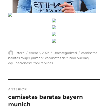
Autor
Publicado
Categorías
Etiquetas
istern
enero 3, 2023
Uncategorized
camisetas
el
baratas mujer primark
,
camisetas de futbol buenas
,
equipaciones futbol replicas
Navegación
ANTERIOR
de
camisetas baratas bayern
Entrada
anterior:
munich
entradas