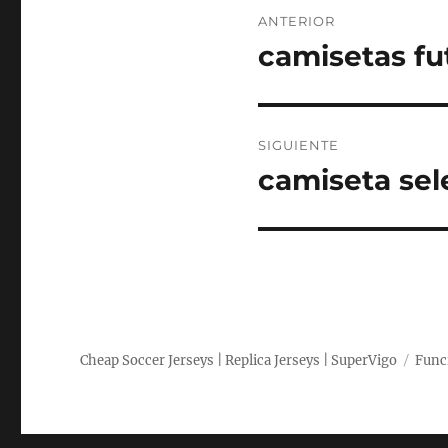
Navegación
ANTERIOR
de
camisetas fu
Entrada
anterior:
entradas
SIGUIENTE
camiseta sel
Entrada
siguiente:
Cheap Soccer Jerseys | Replica Jerseys | SuperVigo
Func