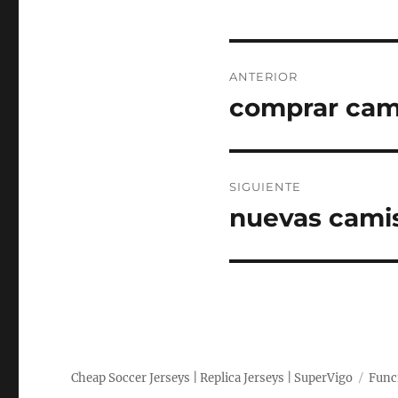
Navegación
ANTERIOR
de
comprar camis
Entrada
anterior:
entradas
SIGUIENTE
nuevas camis
Entrada
siguiente:
Cheap Soccer Jerseys | Replica Jerseys | SuperVigo
Func